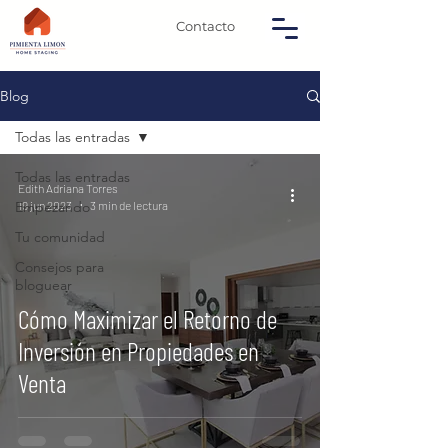
Contacto
Blog
Todas las entradas
Todas las entradas
Edith Adriana Torres
19 jun 2023
3 min de lectura
Empezando
Tu comunidad
Consejos para
bloguear
Cómo Maximizar el Retorno de
Inversión en Propiedades en
Venta