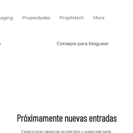
aging
Propiedades
PropMatch
More
o
Tu comunidad
Consejos para bloguear
Próximamente nuevas entradas
Explora otras categorías en este blog o vuelve más tarde.