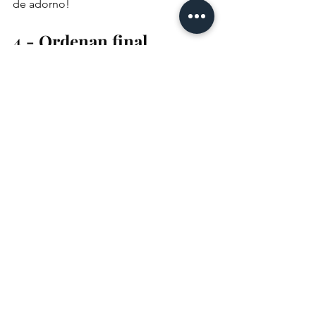
de adorno!
4.- Ordenan final
A) Ponemos una colcha en tonos claros
B) Agregamos una "colchita" o manta 
de un color que contraste y combine 
con nuestros cojines y la doblamos 
para que sea nuestro Plaid
C) Ponemos nuestras almohadas 
verticales
D) Colocamos nuestros cojines 
E) Lista tu cama de revista!!!!!
E.T 