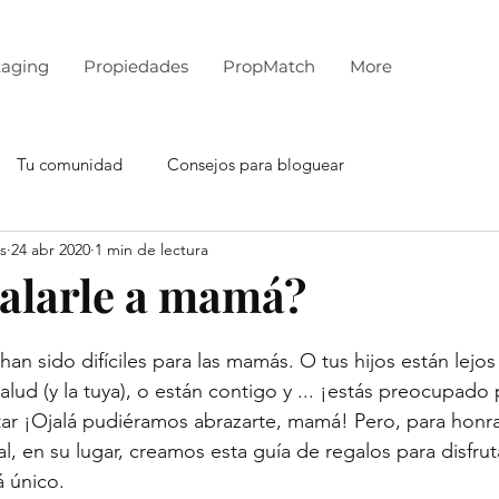
aging
Propiedades
PropMatch
More
Tu comunidad
Consejos para bloguear
s
24 abr 2020
1 min de lectura
alarle a mamá?
an sido difíciles para las mamás. O tus hijos están lejos 
lud (y la tuya), o están contigo y ... ¡estás preocupado 
r ¡Ojalá pudiéramos abrazarte, mamá! Pero, para honrar
l, en su lugar, creamos esta guía de regalos para disfrut
 único.