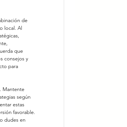
mbinación de 
 local. Al 
atégicas, 
te, 
cuerda que 
s consejos y 
cto para 
o. Mantente 
ategias según 
entar estas 
rsión favorable.
no dudes en 