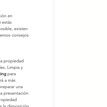
sión en 
 estás 
sible, existen 
aremos consejos 
la propiedad 
es. Limpia y 
ing
 para 
rá a más 
preparar una 
na presentación 
ropiedad 
 la disposición 