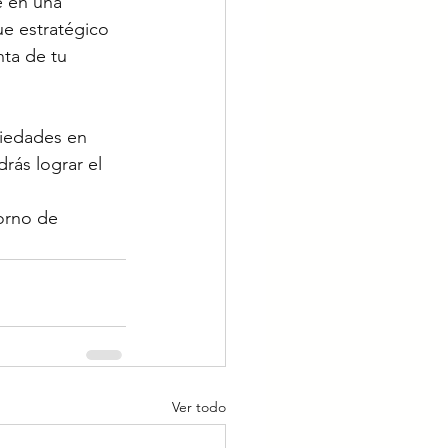
 en una 
e estratégico 
nta de tu 
piedades en 
ás lograr el 
orno de 
Ver todo