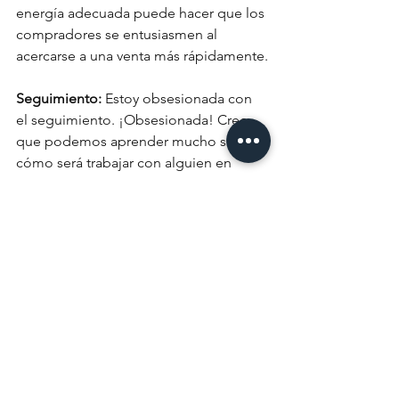
energía adecuada puede hacer que los 
compradores se entusiasmen al 
acercarse a una venta más rápidamente.
Seguimiento:
 Estoy obsesionada con 
el seguimiento. ¡Obsesionada! Creo 
que podemos aprender mucho sobre 
cómo será trabajar con alguien en 
función de cómo aborden el 
seguimiento. ¿Recibes un correo 
electrónico agradable y personal de 
ellos detallando por qué quieren 
vender tu lugar? ¿te llaman para ver si 
tiene alguna otra pregunta sobre por 
qué es la persona que te ayudará a 
encontrar su próximo hogar? Si 
realizan un seguimiento con usted de 
manera oportuna, personal pero 
profesional, obtendrá una vista previa 