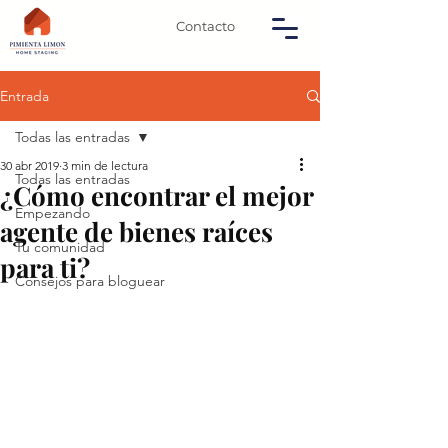
Contacto
Entrada
Todas las entradas
30 abr 2019
3 min de lectura
Todas las entradas
¿Cómo encontrar el mejor
Empezando
agente de bienes raíces
Tu comunidad
para ti?
Consejos para bloguear