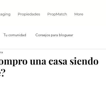
aging
Propiedades
PropMatch
More
Tu comunidad
Consejos para bloguear
ra
ompro una casa siendo
e?