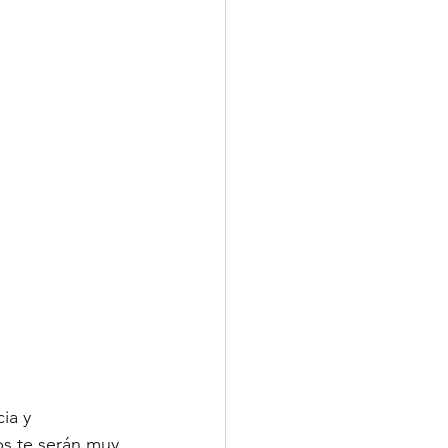
ia y 
ips te serán muy 