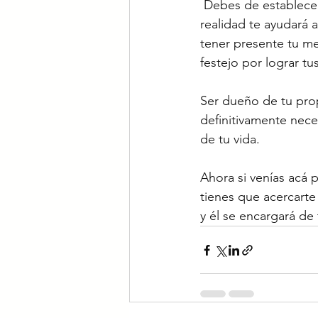
 Debes de establecer prioridades, te entiendo, el viaje a Europa es tentador, pero, ¿en 
realidad te ayudará a 
tener presente tu me
festejo por lograr tu
Ser dueño de tu prop
definitivamente nece
de tu vida. 
Ahora si venías acá 
tienes que acercarte 
y él se encargará de