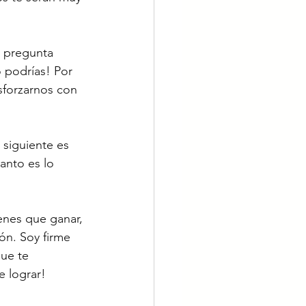
 pregunta 
 podrías! Por 
sforzarnos con 
 siguiente es 
anto es lo 
enes que ganar, 
ón. Soy firme 
ue te 
e lograr!