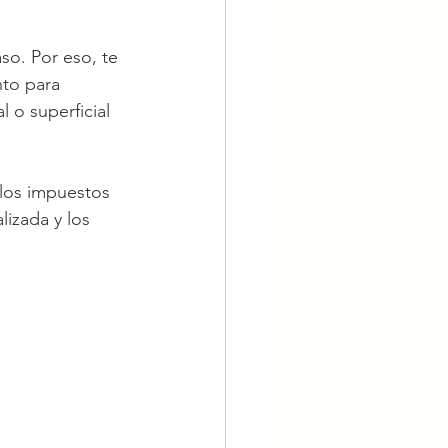
o. Por eso, te 
nto para 
 o superficial 
 los impuestos 
izada y los 