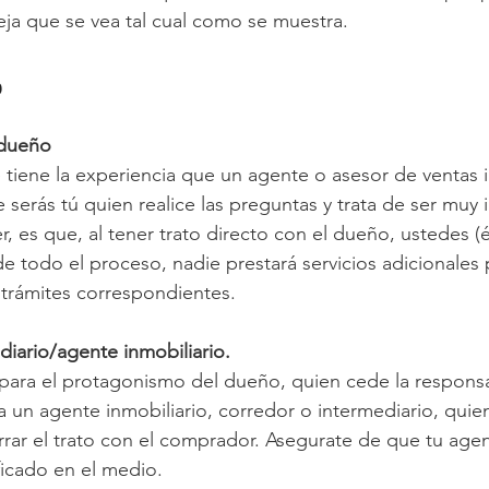
teja que se vea tal cual como se muestra.
o
 dueño
tiene la experiencia que un agente o asesor de ventas i
e serás tú quien realice las preguntas y trata de ser muy i
 es que, al tener trato directo con el dueño, ustedes (él/
 todo el proceso, nadie prestará servicios adicionales pa
s trámites correspondientes.
diario/agente inmobiliario.
epara el protagonismo del dueño, quien cede la responsa
a un agente inmobiliario, corredor o intermediario, quie
rrar el trato con el comprador. Asegurate de que tu agen
ficado en el medio. 