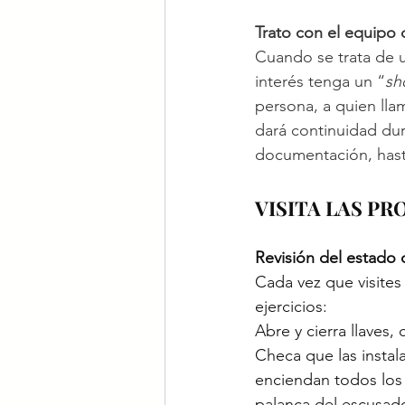
Trato con el equipo d
Cuando se trata de u
interés tenga un “
sh
persona, a quien lla
dará continuidad dur
documentación, hast
VISITA LAS P
Revisión del estado 
Cada vez que visites
ejercicios:
Abre y cierra llaves,
Checa que las instal
enciendan todos los 
palanca del escusad