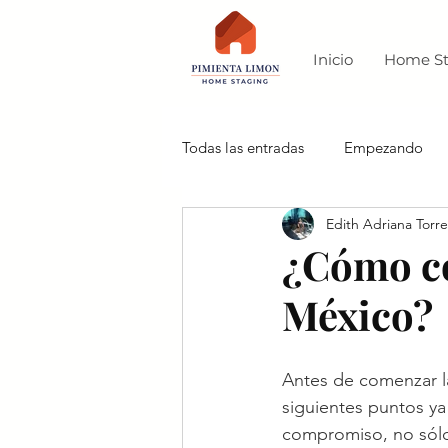
Inicio
Home St
Todas las entradas
Empezando
Edith Adriana Torre
¿Cómo c
México?
Antes de comenzar l
siguientes puntos ya
compromiso, no sólo 