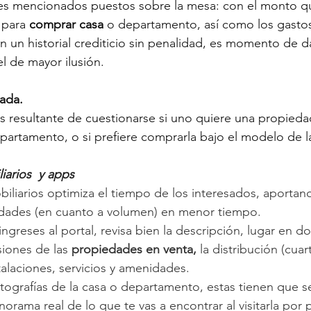
tes mencionados puestos sobre la mesa: con el monto qu
 para 
comprar casa
 o departamento, así como los gastos
n un historial crediticio sin penalidad, es momento de da
l de mayor ilusión.
ada.
 resultante de cuestionarse si uno quiere una propieda
partamento, o si prefiere comprarla bajo el modelo de l
iarios  y apps
mobiliarios optimiza el tiempo de los interesados, aporta
iedades (en cuanto a volumen) en menor tiempo.
greses al portal, revisa bien la descripción, lugar en d
iones de las 
propiedades en venta,
 la distribución (cuar
nstalaciones, servicios y amenidades.
otografías de la casa o departamento, estas tienen que 
rama real de lo que te vas a encontrar al visitarla por p