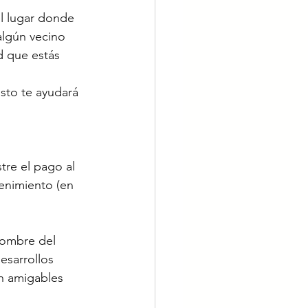
el lugar donde 
 algún vecino 
d que estás 
sto te ayudará 
tre el pago al 
enimiento (en 
 nombre del 
esarrollos 
n amigables 