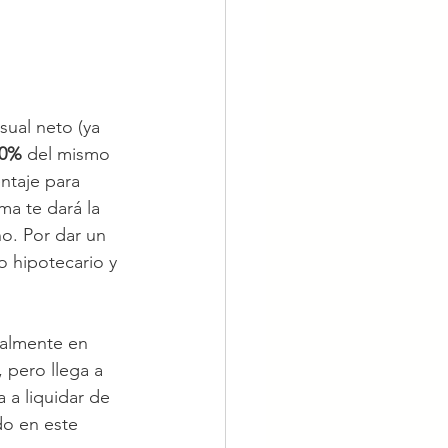
ual neto (ya 
30%
 del mismo 
ntaje para 
ma te dará la 
o. Por dar un 
o hipotecario y 
ualmente en 
 pero llega a 
 a liquidar de 
o en este 