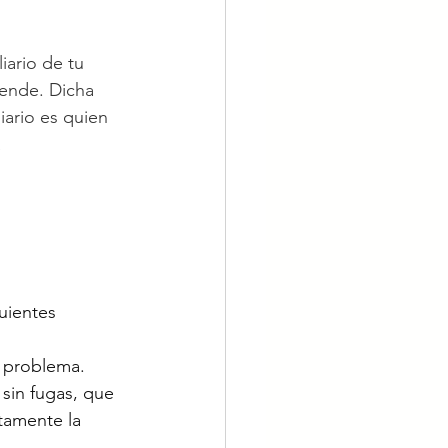
ario de tu 
iende. Dicha 
iario es quien 
 
uientes 
n problema.
sin fugas, que 
tamente la 