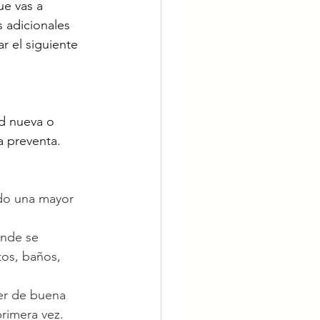
e vas a 
 adicionales 
r el siguiente 
d nueva o 
a preventa.
ndo una mayor 
onde se 
tos, baños, 
ser de buena 
rimera vez. 